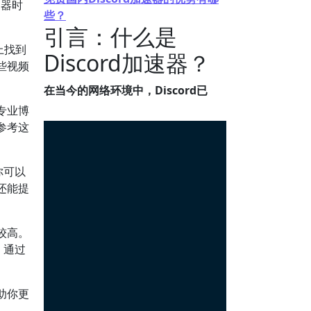
速器时
些？
引言：什么是
上找到
Discord加速器？
些视频
在当今的网络环境中，Discord已
专业博
参考这
你可以
还能提
较高。
。通过
助你更