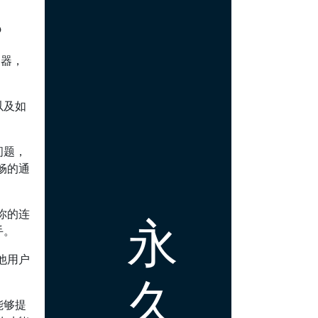
？
速器，
以及如
问题，
畅的通
你的连
永
手。
他用户
久
。
能够提